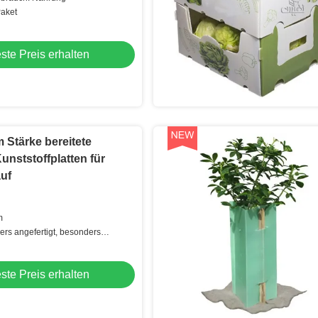
aket
ste Preis erhalten
Stärke bereitete
unststoffplatten für
uf
m
rs angefertigt, besonders
ste Preis erhalten