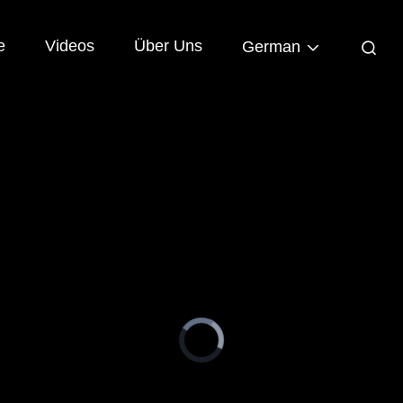
e
Videos
Über Uns
German
Video
Player
is
loading.