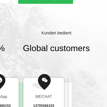
dukte sind die wichtigsten.Unsere Firma
O14001, ISO45001 und IATF16949
Kunden bedient
0%
Global customers
sApp
WECHAT
Tel.
366153
13705366153
86--13705366153