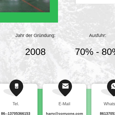
Produkte.und OEM-Pro
hat die ISO9001, IS
bestanden.
Jahr der Gründung:
Ausfuhr:
2008
70% - 8
Tel.
E-Mail
What
86--13705366153
harry@corruone.com
8613705