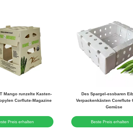
T Mango runzelte Kasten-
Des Spargel-essbaren Ei
opylen Corflute-Magazine
Verpackenkästen Coreflute 
Gemüse
ste Preis erhalten
Beste Preis erhalten