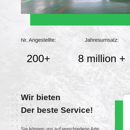
Nr. Angestellte:
Jahresumsatz:
200
+
8 million
+
Wir bieten
Der beste Service!
WECHAT
13705366153
Sie können uns auf verschiedene Arten kontaktieren.