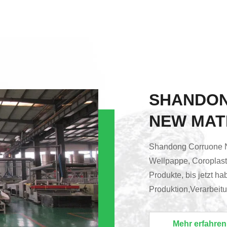
SHANDO
NEW MATE
Shandong Corruone New
Wellpappe, Coroplast
Produkte, bis jetzt ha
Produktion,Verarbeit
Produktionslinien für 
Zeichen, Boxen, Pad
Mehr erfahren