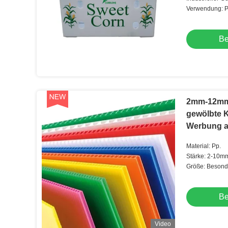
Verwendung: P
Be
2mm-12mm 
gewölbte K
Werbung a
Material: Pp.
Stärke: 2-10m
Größe: Besonde
angefertigt
Be
Video