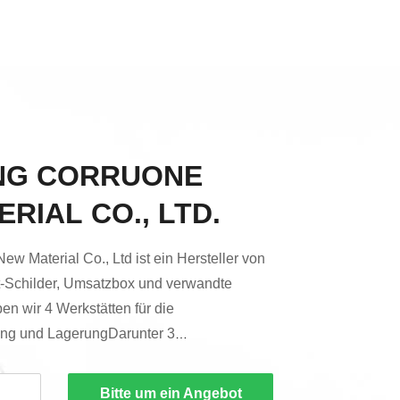
NG CORRUONE
RIAL CO., LTD.
 Material Co., Ltd ist ein Hersteller von
-Schilder, Umsatzbox und verwandte
ben wir 4 Werkstätten für die
ung und LagerungDarunter 3
Blätter und weitere 5 Produktionslinien für
-Schichten und andere verwandte
Bitte um ein Angebot