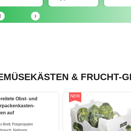
EMÜSEKÄSTEN & FRUCHT-G
ereitete Obst- und
packenkasten-
en auf
s Brett, Polypropylen
Gebrauch: Nahrung