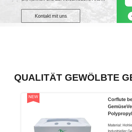
Kontakt mit uns
QUALITÄT GEWÖLBTE G
Corflute b
GemüseVer
Polypropyl
Material: Hohle
Industrieller 