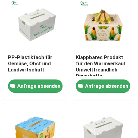
PP-Plastikfach für
Klappbares Produkt
Gemüse, Obst und
für den Warmverkauf
Landwirtschaft
Umweltfreundlich
Dauerhafte
Schutzfolie
Anfrage absenden
Anfrage absenden
Kunststoff-Behälter
für Obst und Gemüse
Zu Hause
Produkte
Videos