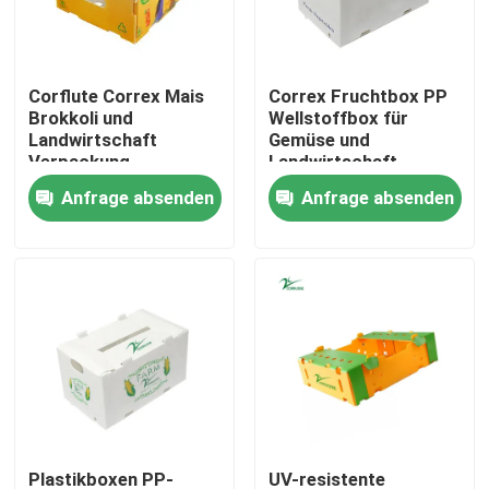
Über uns
Corflute Correx Mais
Correx Fruchtbox PP
Brokkoli und
Wellstoffbox für
Werksbesichtigung
Landwirtschaft
Gemüse und
Verpackung
Landwirtschaft
Wasserdicht
Verpackungskiste
Anfrage absenden
Anfrage absenden
Qualitätskontrolle
Korrosionsbeständig
und Flammschutzfähig
Bitte um ein Angebot
Gewölbte Gemüsekästen
Frucht-gewölbte Kästen
Gewölbter Plastikbaum-Schutz
Plastikboxen PP-
UV-resistente