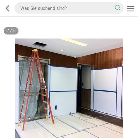
2
/
6