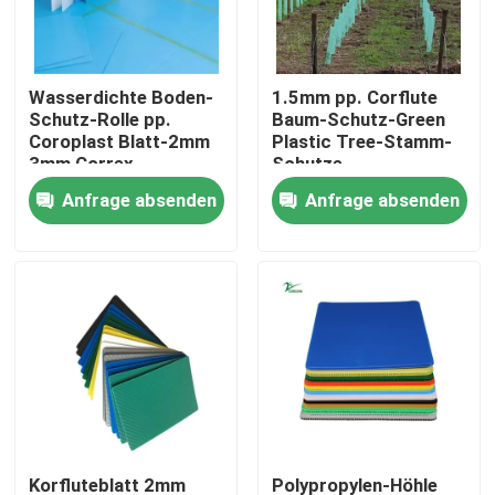
Über uns
Wasserdichte Boden-
1.5mm pp. Corflute
Schutz-Rolle pp.
Baum-Schutz-Green
Werksbesichtigung
Coroplast Blatt-2mm
Plastic Tree-Stamm-
3mm Correx
Schutze
Anfrage absenden
Anfrage absenden
Qualitätskontrolle
Bitte um ein Angebot
Gewölbte Gemüsekästen
Frucht-gewölbte Kästen
Gewölbter Plastikbaum-Schutz
Korfluteblatt 2mm
Polypropylen-Höhle