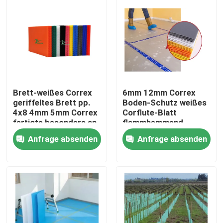
Brett-weißes Correx
6mm 12mm Correx
geriffeltes Brett pp.
Boden-Schutz weißes
4x8 4mm 5mm Correx
Corflute-Blatt
fertigte besonders an
flammhemmend
Anfrage absenden
Anfrage absenden
Zu Hause
Produkte
Videos