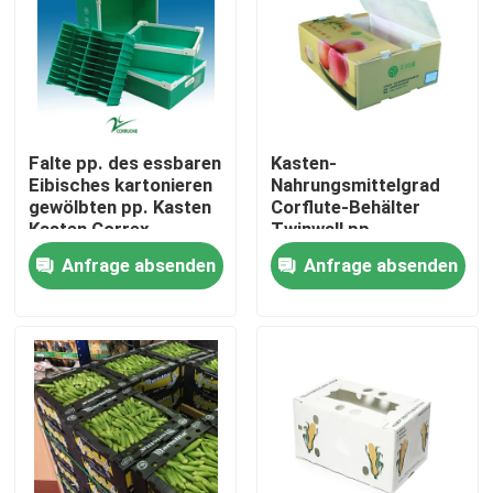
Über uns
Werksbesichtigung
Falte pp. des essbaren
Kasten-
Eibisches kartonieren
Nahrungsmittelgrad
Qualitätskontrolle
gewölbten pp. Kasten
Corflute-Behälter
Kasten Correx-
Twinwall pp.
Speicher-
gewölbter für Frucht-
Anfrage absenden
Anfrage absenden
Bitte um ein Angebot
Gemüse
Gewölbte Gemüsekästen
Frucht-gewölbte Kästen
Gewölbter Plastikbaum-Schutz