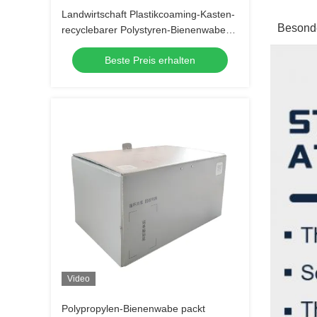
Landwirtschaft Plastikcoaming-Kasten-
Besonde
recyclebarer Polystyren-Bienenwaben-
Kasten
Beste Preis erhalten
Video
Polypropylen-Bienenwabe packt