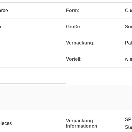
arbe
Form:
Cu
n
Größe:
So
Verpackung:
Pal
Vorteil:
wi
SP
Verpackung
pieces
Informationen
Sta