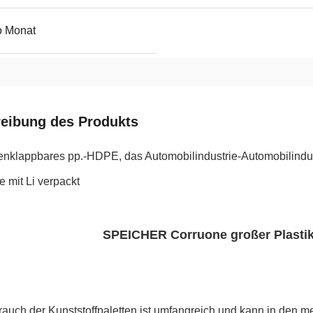
o Monat
eibung des Produkts
klappbares pp.-HDPE, das Automobilindustrie-Automobilindust
te mit Li verpackt
SPEICHER Corruone großer Plasti
auch der Kunststoffpaletten ist umfangreich und kann in den me