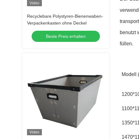
Video
verwende
Recyclebare Polystyren-Bienenwaben-
transpor
Verpackenkasten ohne Deckel
benutzt 
Beste Preis erhalten
füllen.
Modell (
1200*1
1100*1
1350*1
Video
1470*1