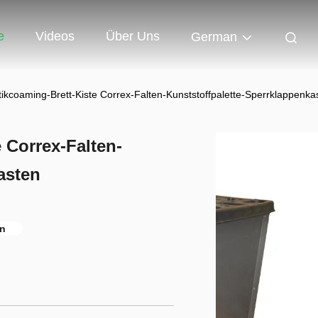
e
Videos
Über Uns
German
ikcoaming-Brett-Kiste Correx-Falten-Kunststoffpalette-Sperrklappenka
 Correx-Falten-
asten
en