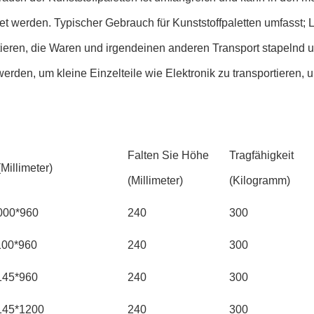
t werden. Typischer Gebrauch für Kunststoffpaletten umfasst; La
tieren, die Waren und irgendeinen anderen Transport stapelnd u
werden, um kleine Einzelteile wie Elektronik zu transportieren, 
Falten Sie Höhe
Tragfähigkeit
Millimeter)
(Millimeter)
(Kilogramm)
000*960
240
300
100*960
240
300
145*960
240
300
145*1200
240
300