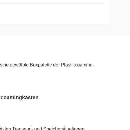
rie gewölbte Boxpalette der Plastikcoaming-
kcoamingkasten
isten Transport- und Speichersituationen 