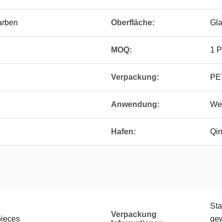
arben
Oberfläche:
Gla
MOQ:
1 
Verpackung:
PE
Anwendung:
Wei
Hafen:
Qi
Sta
Verpackung
pieces
gew