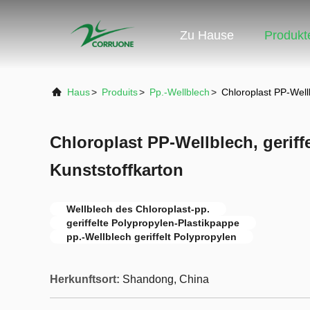
Zu Hause
Produkt
Haus
>
Produits
>
Pp.-Wellblech
>
Chloroplast PP-Wellb
Chloroplast PP-Wellblech, geriff
Kunststoffkarton
Wellblech des Chloroplast-pp.
geriffelte Polypropylen-Plastikpappe
pp.-Wellblech geriffelt Polypropylen
Herkunftsort:
Shandong, China