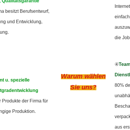
 Qualitätsgarantie
Internet
ma besitzt Berufsentwurf,
einfach
ng und Entwicklung,
auszuwä
lung.
die Job
④
Team 
Dienst
Warum wählen
mt u. spezielle
80% der
Sie uns?
tgradentwicklung
unabhä
 Produkte der Firma für
Bescha
gige Produktion.
verpac
aus er