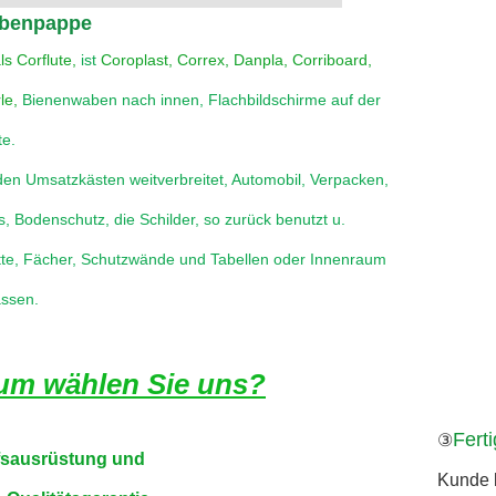
abenpappe
ls Corflute,
ist
Coroplast, Correx, Danpla, Corriboard, 
le,
Bienenwaben nach innen, Flachbildschirme auf der 
te.
 den Umsatzkästen weitverbreitet, Automobil, Verpacken, 
s, Bodenschutz, die Schilder, so zurück benutzt u. 
tte, Fächer, Schutzwände und Tabellen oder Innenraum 
assen.
um wählen Sie uns?
Fert
③
fsausrüstung und
Kunde k