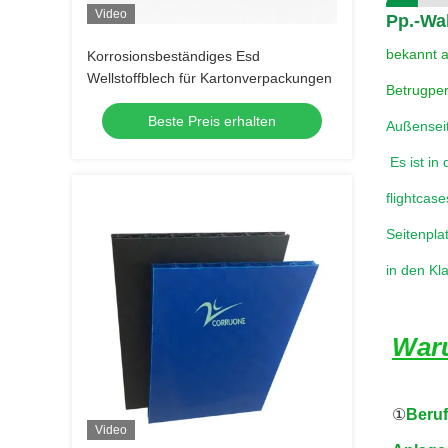
Video
Pp.-W
bekannt a
Korrosionsbeständiges Esd
Wellstoffblech für Kartonverpackungen
Betrugper
Beste Preis erhalten
Außensei
Es ist in
flightcase
Seitenpla
in den Kl
War
①
Beru
Video