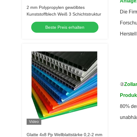
Anlage,
2 mm Polypropylen gewölbtes
Die Fir
Kunststoffblech Weiß 3 Schichtstruktur
Forschu
Beste Preis erhalten
Herstel
②
Zolla
Produk
80% der
unabhän
Video
Glatte 4x8 Pp Wellblattstärke 0,2-2 mm