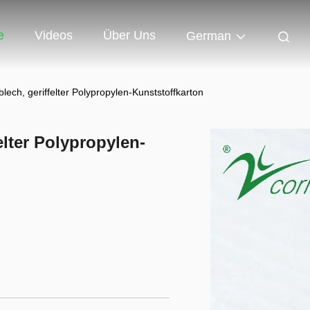
e
Videos
Über Uns
German
lech, geriffelter Polypropylen-Kunststoffkarton
elter Polypropylen-