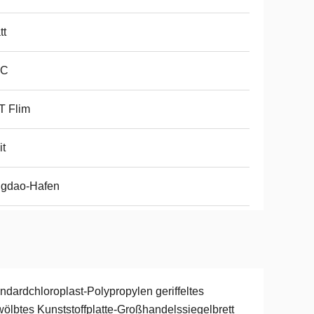
tt
PC
T Flim
t
ngdao-Hafen
ndardchloroplast-Polypropylen geriffeltes
ölbtes Kunststoffplatte-Großhandelssiegelbrett