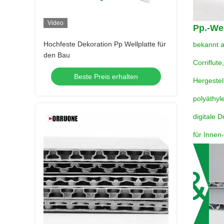
Video
Pp.-We
Hochfeste Dekoration Pp Wellplatte für
bekannt al
den Bau
Corriflut
Beste Preis erhalten
Hergestel
polyäthyle
digitale 
für Innen