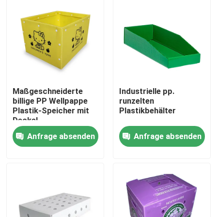
Über uns
Werksbesichtigung
Qualitätskontrolle
Maßgeschneiderte
Industrielle pp.
billige PP Wellpappe
runzelten
Plastik-Speicher mit
Plastikbehälter
Bitte um ein Angebot
Deckel
Anfrage absenden
Anfrage absenden
Gewölbte Gemüsekästen
Frucht-gewölbte Kästen
Gewölbter Plastikbaum-Schutz