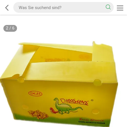
2
/
6