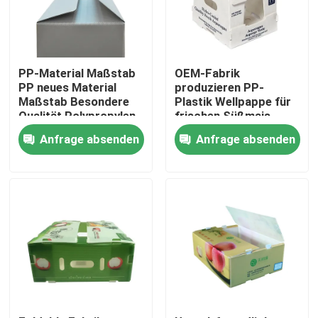
PP-Material Maßstab
OEM-Fabrik
PP neues Material
produzieren PP-
Maßstab Besondere
Plastik Wellpappe für
Qualität Polypropylen
frischen Süßmais
pp Wellpappe
Brokkoli Auberginen
Anfrage absenden
Anfrage absenden
Honigstock
Ingwer-Box
Kunststoff Umsatz
Zu Hause
Produkte
Videos