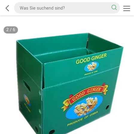
2
/
6