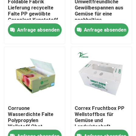
Foldable Fabrik
Umweltfreundliche
Lieferung recycelte
Gewölbespannen aus
Falte PP gewölbte
Gemüse für eine
Über uns
Coroplast Kunststoff
nachhaltige
Obst-Gemüse-Box
Landwirtschaft
Anfrage absenden
Anfrage absenden
Werksbesichtigung
Qualitätskontrolle
Bitte um ein Angebot
Gewölbte Gemüsekästen
Corruone
Correx Fruchtbox PP
Frucht-gewölbte Kästen
Wasserdichte Falte
Wellstoffbox für
Polypropylen
Gemüse und
Wellstoff Obst
Landwirtschaft
Gemüse
Verpackungskiste
Gewölbter Plastikbaum-Schutz
Anfrage absenden
Anfrage absenden