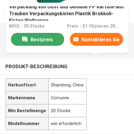
Verpackung von Obst und Gemüse PP KartonPlast
Trauben Verpackungskisten Plastik Brokkoli-
Kisten Wellpappe
MOQ：20 Stücke
Preis：$1.10/pieces 20-1999 pieces
Bestpreis
Kontaktieren Sie
uns
PRODUKT-BESCHREIBUNG
Herkunftsort
Shandong, China
Markenname
Corruone
Min Bestellmenge
20 Stücke
Modellnummer
wie erforderlich