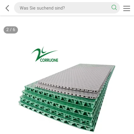
2
/
6