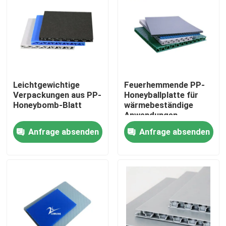
Über uns
Werksbesichtigung
Leichtgewichtige
Feuerhemmende PP-
Qualitätskontrolle
Verpackungen aus PP-
Honeyballplatte für
Honeybomb-Blatt
wärmebeständige
Anwendungen
Bitte um ein Angebot
Anfrage absenden
Anfrage absenden
Gewölbte Gemüsekästen
Frucht-gewölbte Kästen
Gewölbter Plastikbaum-Schutz