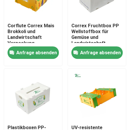
Über uns
Corflute Correx Mais
Correx Fruchtbox PP
Brokkoli und
Wellstoffbox für
Werksbesichtigung
Landwirtschaft
Gemüse und
Verpackung
Landwirtschaft
Wasserdicht
Verpackungskiste
Anfrage absenden
Anfrage absenden
Qualitätskontrolle
Korrosionsbeständig
und Flammschutzfähig
Bitte um ein Angebot
Gewölbte Gemüsekästen
Frucht-gewölbte Kästen
Gewölbter Plastikbaum-Schutz
Plastikboxen PP-
UV-resistente