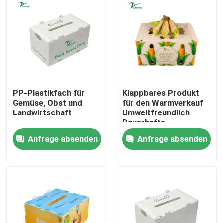
PP-Plastikfach für
Klappbares Produkt
Gemüse, Obst und
für den Warmverkauf
Landwirtschaft
Umweltfreundlich
Dauerhafte
Schutzfolie
Anfrage absenden
Anfrage absenden
Kunststoff-Behälter
für Obst und Gemüse
Zu Hause
Produkte
Videos