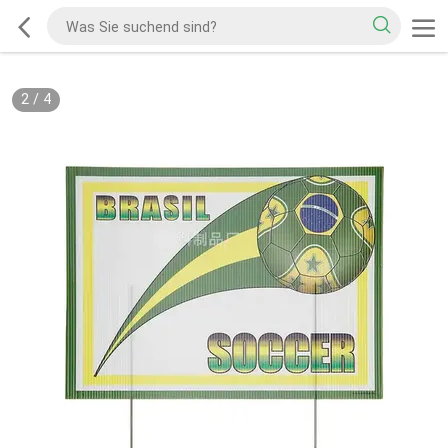
2
/
4