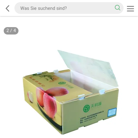
2
/
4