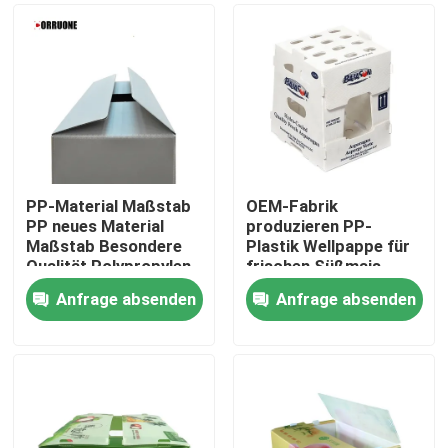
PP-Material Maßstab
OEM-Fabrik
PP neues Material
produzieren PP-
Maßstab Besondere
Plastik Wellpappe für
Qualität Polypropylen
frischen Süßmais
pp Wellpappe
Brokkoli Auberginen
Anfrage absenden
Anfrage absenden
Honigstock
Ingwer-Box
Zu Hause
Kunststoff Umsatz
Produkte
Videos