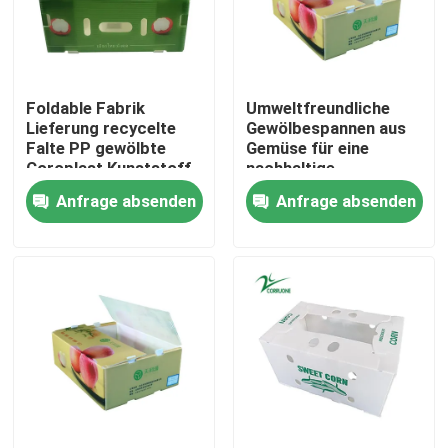
Über uns
Foldable Fabrik
Umweltfreundliche
Werksbesichtigung
Lieferung recycelte
Gewölbespannen aus
Falte PP gewölbte
Gemüse für eine
Coroplast Kunststoff
nachhaltige
Qualitätskontrolle
Obst-Gemüse-Box
Landwirtschaft
Anfrage absenden
Anfrage absenden
Bitte um ein Angebot
Gewölbte Gemüsekästen
Frucht-gewölbte Kästen
Gewölbter Plastikbaum-Schutz