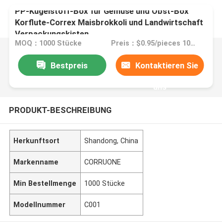
PP-Kugelstoff-Box für Gemüse und Obst-Box
Korflute-Correx Maisbrokkoli und Landwirtschaft
Verpackungskisten
MOQ：1000 Stücke
Preis：$0.95/pieces 1000-2999 pieces
Bestpreis
Kontaktieren Sie
uns
PRODUKT-BESCHREIBUNG
Herkunftsort
Shandong, China
Markenname
CORRUONE
Min Bestellmenge
1000 Stücke
Modellnummer
C001