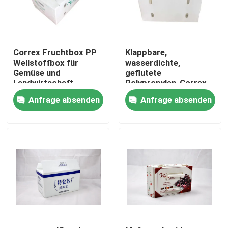
Correx Fruchtbox PP
Klappbare,
Wellstoffbox für
wasserdichte,
Gemüse und
geflutete
Landwirtschaft
Polypropylen-Correx-
Verpackungskiste
Speicherbox PP,
Anfrage absenden
Anfrage absenden
Frischobstverpackung,
Lieferbox
Zu Hause
Produkte
Videos