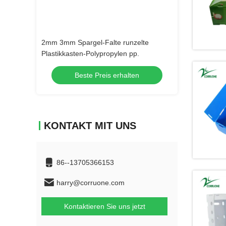
zelte
Fruchtkarton aus PP,
Corruone PP Cor
pp.
Materialzusammensetzung, niedriger
Meeresfrüchte G
Preis
Wellstoff aus Po
ten
Beste Preis erhalten
Beste 
KONTAKT MIT UNS
86--13705366153
harry@corruone.com
Kontaktieren Sie uns jetzt