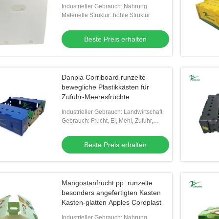
Industrieller Gebrauch: Nahrung
Materielle Struktur: hohle Struktur
Beste Preis erhalten
Danpla Corriboard runzelte
bewegliche Plastikkästen für
Zufuhr-Meeresfrüchte
Industrieller Gebrauch: Landwirtschaft
Gebrauch: Frucht, Ei, Mehl, Zufuhr,
Gemüse, Reis, Fleisch, Samen,
MEERESFRÜCHTE, andere
Beste Preis erhalten
Landwirtschaft
Mangostanfrucht pp. runzelte
besonders angefertigten Kasten
Kasten-glatten Apples Coroplast
Industrieller Gebrauch: Nahrung