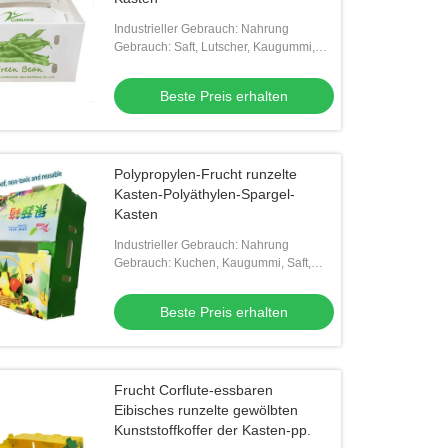
Industrieller Gebrauch: Nahrung
Gebrauch: Saft, Lutscher, Kaugummi,
Nudel, Kuchen, Pizza, Gelee, Zucker,
Sandwich, Brot, Imbiss, OLIVENÖL, Sal
Beste Preis erhalten
Polypropylen-Frucht runzelte
Kasten-Polyäthylen-Spargel-
Kasten
Industrieller Gebrauch: Nahrung
Gebrauch: Kuchen, Kaugummi, Saft,
Nudel, Pizza
Beste Preis erhalten
Frucht Corflute-essbaren
Eibisches runzelte gewölbten
Kunststoffkoffer der Kasten-pp.