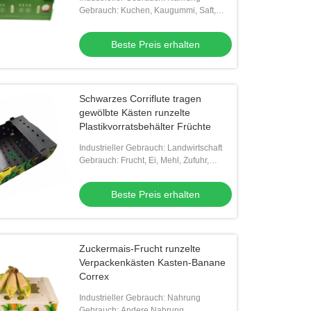
Gebrauch: Kuchen, Kaugummi, Saft,
Nudel, Pizza
Beste Preis erhalten
handel auf Maß gedruckte
bare, transparente, golfförmige,
ratische Verpackungen,
Schwarzes Corriflute tragen
Beste Preis erhalten
tkartons mit Deckel
gewölbte Kästen runzelte
Plastikvorratsbehälter Früchte
Industrieller Gebrauch: Landwirtschaft
Gebrauch: Frucht, Ei, Mehl, Zufuhr,
Gemüse, Reis, Fleisch, Samen,
MEERESFRÜCHTE, andere
Beste Preis erhalten
Landwirtschaft
Zuckermais-Frucht runzelte
Verpackenkästen Kasten-Banane
Correx
Industrieller Gebrauch: Nahrung
Gebrauch: Andere Nahrung