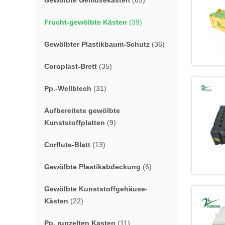
Gewölbte Gemüsekästen
(65)
Frucht-gewölbte Kästen
(39)
Gewölbter Plastikbaum-Schutz
(36)
Coroplast-Brett
(35)
Pp.-Wellblech
(31)
Aufbereitete gewölbte
Kunststoffplatten
(9)
Corflute-Blatt
(13)
Gewölbte Plastikabdeckung
(6)
Gewölbte Kunststoffgehäuse-
Kästen
(22)
Pp. runzelten Kasten
(11)