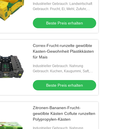
Industrieller Gebrauch: Landwirtschaft
Gebrauch: Frucht, Ei, Mehl, Zufuhr,
Gemüse, Reis, Fleisch, Samen,
MEERESFRÜCHTE, andere
Beste Preis erhalten
Landwirtschaft
Correx-Frucht-runzelte gewölbte
Kasten-Gewohnheit Plastikkästen
für Mais
Industrieller Gebrauch: Nahrung
Gebrauch: Kuchen, Kaugummi, Saft,
Nudel, Pizza
Beste Preis erhalten
Zitronen-Bananen-Frucht-
gewölbte Kästen Coflute runzelten
Polypropylen-Kästen
Industrieller Gebrauch: Nahrung