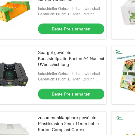
Industrieller Gebrauch: Landwirtschaft
Gebrauch: Frucht, Ei, Mehl, Zufuhr,
Samen
Beste Preis erhalten
Spargel-gewölbter
Kunststoffplatte-Kasten A4 Nuc mit
UVbeschichtung
Industrieller Gebrauch: Landwirtschaft
Gebrauch: Frucht, Ei, Mehl, Zufuhr,
Gemüse, DÜNGEMITTEL, Reis, Fleisch,
Samen, MEERESFRÜCHTE, andere
Beste Preis erhalten
Landwirts
zusammenklappbare gewölbte
Plastikkästen 2mm-11mm hohle
Karton Coroplast Correx