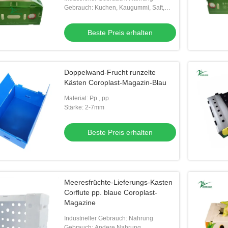
Gebrauch: Kuchen, Kaugummi, Saft,
Nudel, Pizza
Beste Preis erhalten
rex Früchte
Großhandels- wiederverwendbare
Groß
emüse Kartonplast
stapelbare pp.-Höhle runzelte Plastik-
klapp
lypropylen
Corflute-Verpackenobst- und
quad
Doppelwand-Frucht runzelte
Preis erhalten
Beste Preis erhalten
gemüseKasten
Fruch
Kästen Coroplast-Magazin-Blau
Material: Pp., pp.
Stärke: 2-7mm
Beste Preis erhalten
Meeresfrüchte-Lieferungs-Kasten
Corflute pp. blaue Coroplast-
Magazine
Industrieller Gebrauch: Nahrung
Gebrauch: Andere Nahrung