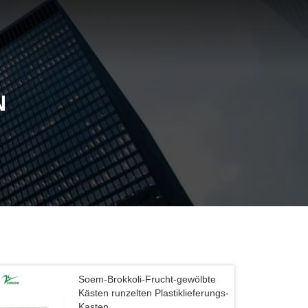
N
Soem-Brokkoli-Frucht-gewölbte
Kästen runzelten Plastiklieferungs-
Kasten