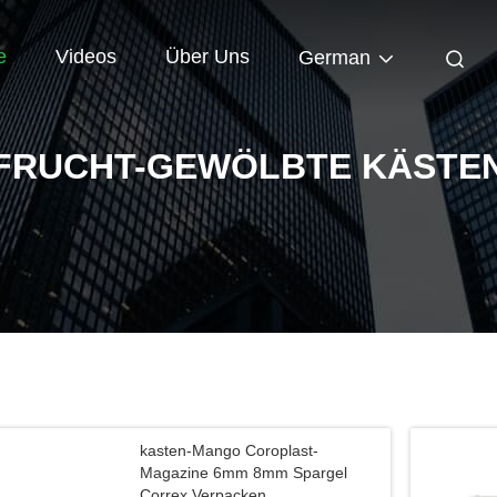
e
Videos
Über Uns
German
FRUCHT-GEWÖLBTE KÄSTE
kasten-Mango Coroplast-
Magazine 6mm 8mm Spargel
Correx Verpacken