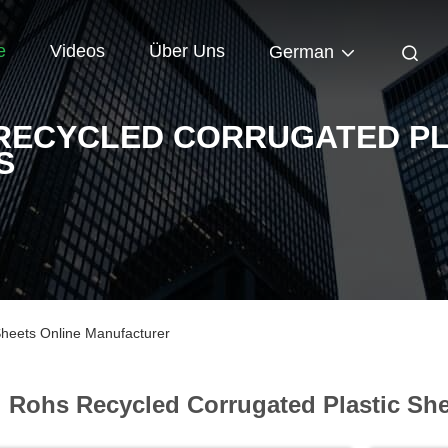
e
Videos
Über Uns
German
RECYCLED CORRUGATED PL
S
Sheets Online Manufacturer
Rohs Recycled Corrugated Plastic She